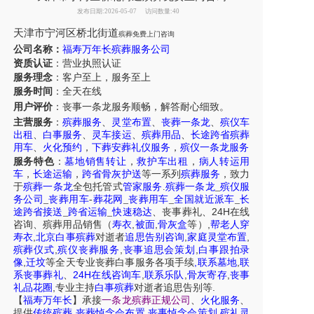
发布日期:2026-05-07
访问数量:40
天津
市
宁河区桥北街道
殡葬免费上门咨询
公司名称：
福寿万年长殡葬服务公司
资质认证
：营业执照认证
服务理念
：客户至上，服务至上
服务时间
：全天在线
用户评价
：丧事一条龙服务
顺畅，解答耐心细致。
主营服务
：
殡葬服务
、
灵堂布置
、
丧葬一条龙
、
殡仪车
出租
、
白事服务
、
灵车接运
、
殡葬用品
、
长途跨省殡葬
用车
、
火化预约
，
下葬安葬礼仪服务
，
殡仪一条龙服务
服务特色
：
墓地销售转让
，
救护车出租
，
病人转运用
车
，
长途运输
，
跨省骨灰护送
等一系列
殡葬服务
，致力
于
殡葬一条龙
全包托管式
管家服务
.
殡葬一条龙
_
殡仪服
务公司
_
丧葬用车
-
葬花网
_
丧葬用车
_
全国就近派车
_
长
24H
途跨省接送
_
跨省运输
_
快速稳达
、
丧事葬礼
、
在线
,
,
,
咨询
、
殡葬
用品销售
（
寿衣
被面
骨灰盒
等）
帮老人穿
,
,
,
寿衣
北京白事殡葬
对逝者
追思告别咨询
家庭灵堂布置
,
,
,
殡葬仪式
殡仪丧葬服务
丧事追思会策划
白事跟拍录
,
,
,
像
迁坟
等
全天
专业丧葬白事服务
各项手续
联系墓地
联
24H
,
,
,
系丧事葬礼
、
在线咨询车
联系乐队
骨灰寄存
丧事
,
.
礼品花圈
专业主持
白事殡葬
对逝者追思告别等
【
福寿万年长
】
承接
一条龙殡葬正规公司
、
火化服务
、
,
,
,
提供
传统殡葬
丧葬悼念会布置
丧事悼念会策划
殡礼灵