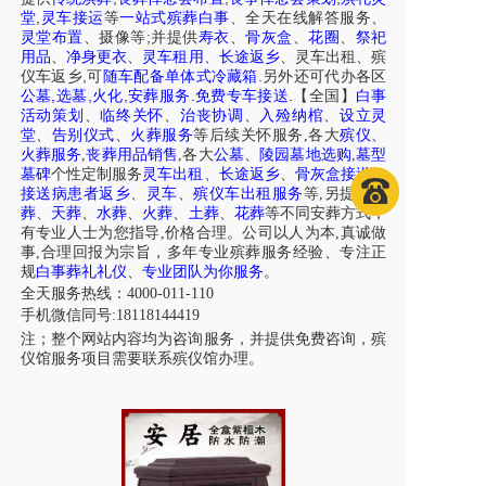
,
堂
灵车接运
等
一站式殡葬白事
、
全天在线解答服务
、
;
灵堂布置
、摄像等
并提供
寿衣
、
骨灰盒
、
花圈
、
祭祀
用品
、
净身更衣
、
灵车租用
、
长途返乡
、
灵车出租
、
殡
,
.
仪车
返乡
可
随车配备单体式冷藏箱
另外还可代办各区
,
,
,
.
.
公墓
选墓
火化
安葬服务
免费专车接送
【全国】
白事
活动策划
、
临终关怀
、
治丧协调
、
入殓纳棺
、
设立灵
堂
、
告别仪式
、
火葬服务
等后续关怀服务,各大
殡仪
、
火葬服务
,
丧葬用品销售
,各大
公墓
、
陵园墓地选购
,
墓型
墓碑
个性定制服务
灵车出租
、
长途返乡
、
骨灰盒接送
、
接送病患者返乡
、
灵车
、
殡仪车出租服务
等,另提供
树
葬
、
天葬
、
水葬
、
火葬
、
土葬
、
花葬
等不同安葬方式，
有专业人士为您指导,价格合理。公司以人为本,真诚做
事,合理回报为宗旨，多年专业殡葬服务经验、专注正
规
白事葬礼礼仪
、
专业团队为你服务
。
全天服务热线：4000-011-110
手机微信同号:18118144419
注；整个网站内容均为咨询服务，并提供免费咨询，殡
仪馆服务项目需要联系殡仪馆办理。