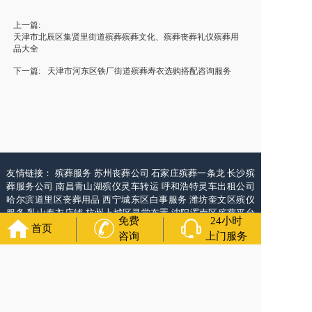
上一篇:
天津市北辰区集贤里街道殡葬殡葬文化、殡葬丧葬礼仪殡葬用
品大全
下一篇:
天津市河东区铁厂街道殡葬寿衣选购搭配咨询服务
友情链接：
殡葬服务
苏州丧葬公司
石家庄殡葬一条龙
长沙殡
葬服务公司
南昌青山湖殡仪灵车转运
呼和浩特灵车出租公司
哈尔滨道里区丧葬用品
西宁城东区白事服务
潍坊奎文区殡仪
服务
乳山寿衣店铺
杭州上城区灵堂布置
沈阳浑南区殡葬平台
免费
24小时
中国墓地网
中国非急救转运网
首页
咨询
上门服务