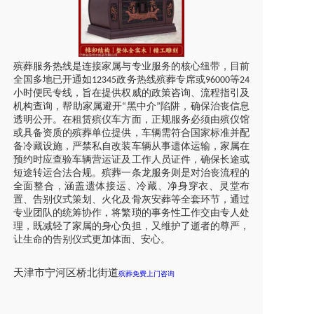
殡葬服务热线是连接家属与专业服务的核心纽带，目前
全国多地已开通如
政务热线殡葬专席或
等
12345
96000
24
小时便民专线，旨在提供权威的政策咨询、流程指引及
机构查询，帮助家属避开
黑中介
陷阱，确保治丧信息
“
”
透明公开。在租赁殡仪车方面，正规服务必须由殡仪馆
或具备资质的殡葬单位提供，车辆需符合国家标准并配
备冷藏设施，严禁私自改装车辆从事遗体运输，家属在
预约时应查验车辆营运证及工作人员证件，确保长途或
短途转运合法合规。殡葬一条龙服务则是对治丧流程的
全面整合，涵盖遗体接运、冷藏、净身穿衣、灵堂布
置、告别仪式策划、火化及骨灰安葬等全套环节，通过
专业团队的统筹协作，将繁琐的事务性工作交由专人处
理，既减轻了家属的身心负担，又维护了逝者的尊严，
让生命的告别仪式更加体面、安心。
天津
市
宁河区桥北街道
殡葬免费上门咨询