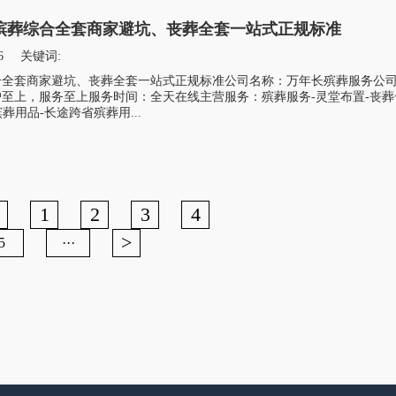
殡葬综合全套商家避坑、丧葬全套一站式正规标准
6
关键词:
合全套商家避坑、丧葬全套一站式正规标准公司名称：万年长殡葬服务公
至上，服务至上服务时间：全天在线主营服务：殡葬服务-灵堂布置-丧葬
葬用品-长途跨省殡葬用...
1
2
3
4
>
5
···