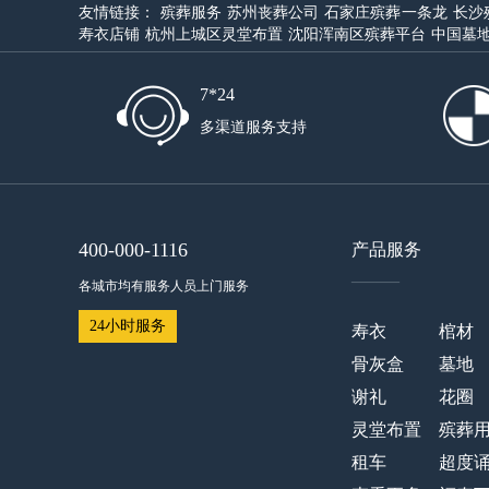
友情链接：
殡葬服务
苏州丧葬公司
石家庄殡葬一条龙
长沙
寿衣店铺
杭州上城区灵堂布置
沈阳浑南区殡葬平台
中国墓
7*24
多渠道服务支持
400-000-1116
产品服务
——
各城市均有服务人员上门服务
24小时服务
寿衣
棺材
骨灰盒
墓地
谢礼
花圈
灵堂布置
殡葬
租车
超度