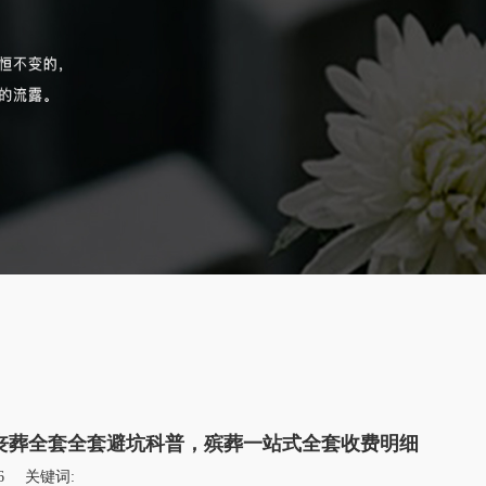
丧葬全套全套避坑科普，殡葬一站式全套收费明细
6
关键词: