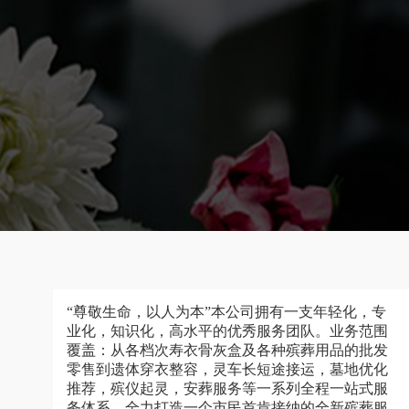
“尊敬生命，以人为本”本公司拥有一支年轻化，专
业化，知识化，高水平的优秀服务团队。业务范围
覆盖：从各档次寿衣骨灰盒及各种殡葬用品的批发
零售到遗体穿衣整容，灵车长短途接运，墓地优化
推荐，殡仪起灵，安葬服务等一系列全程一站式服
务体系，全力打造一个市民首肯接纳的全新殡葬服